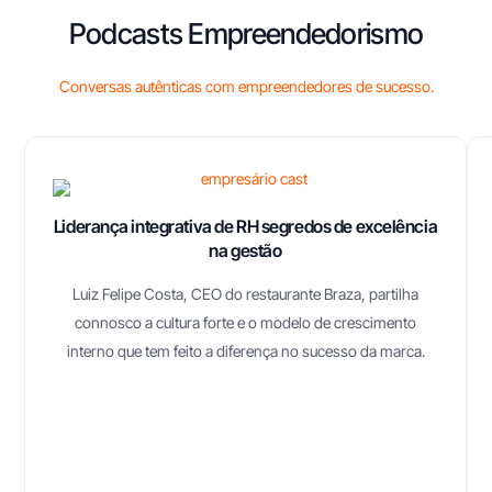
Podcasts Empreendedorismo
Conversas autênticas com empreendedores de sucesso.
Liderança integrativa de RH segredos de excelência
na gestão
Luiz Felipe Costa, CEO do restaurante Braza, partilha
connosco a cultura forte e o modelo de crescimento
interno que tem feito a diferença no sucesso da marca.
Como transformar uma clínica veterinária num negócio de sucesso
Neste episódio de estreia, Cândido Mesquita recebe Dilen
Ratanji, fundador da VetBizz.