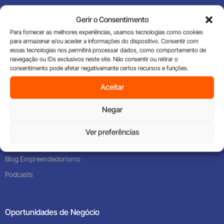
Gerir o Consentimento
Para fornecer as melhores experiências, usamos tecnologias como cookies
para armazenar e/ou aceder a informações do dispositivo. Consentir com
essas tecnologias nos permitirá processar dados, como comportamento de
Encontre as melhores oportunidades de franchising em
navegação ou IDs exclusivos neste site. Não consentir ou retirar o
Portugal e descubra o negócio ideal para ti.
consentimento pode afetar negativamante certos recursos e funções.
Aceitar
Home
Negar
Sobre nós
Ver preferências
Tudo sobre Franchising
Blog Empreendedorismo
Podcasts
Oportunidades de Negócio