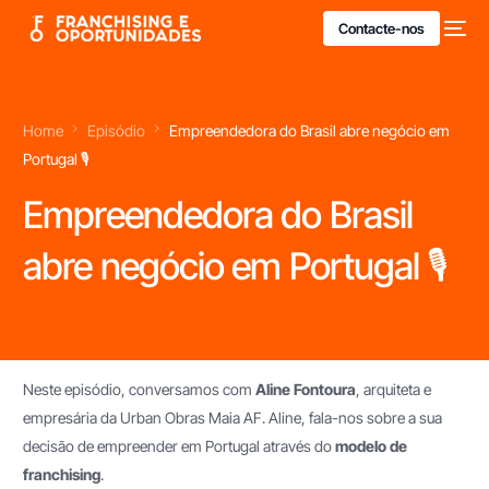
Contacte-nos
Home
Episódio
Empreendedora do Brasil abre negócio em
Portugal 🎙
Empreendedora do Brasil
abre negócio em Portugal 🎙
Neste episódio, conversamos com
Aline Fontoura
, arquiteta e
empresária da Urban Obras Maia AF. Aline, fala-nos sobre a sua
decisão de empreender em Portugal através do
modelo de
franchising
.