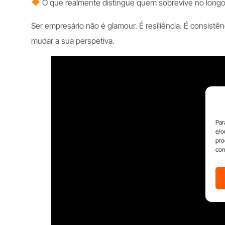
Franchising Obras
O que realmente distingue quem sobrevive no longo
Franchising Decoração
Ser empresário não é glamour. É resiliência. É consis
mudar a sua perspetiva.
Franchising Limpezas Comercia
Par
e/o
pro
con