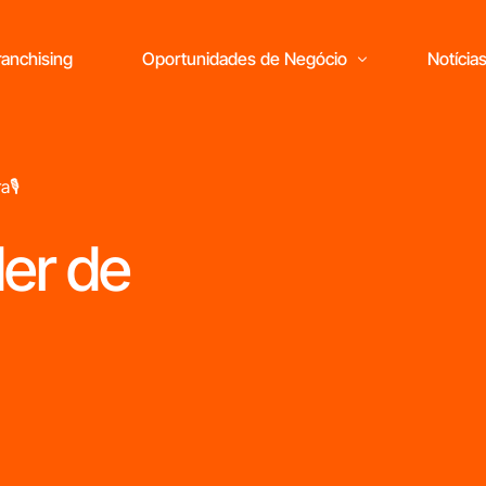
anchising
Oportunidades de Negócio
Notícia
a🎙
er de
Está pronto
para abrir o seu
próprio negócio?
M
r
c