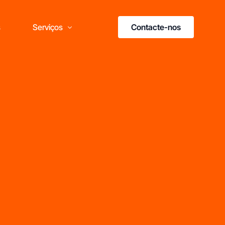
Contacte-nos
s
Serviços
Formação Franchising
Consultoria em Franchising
ais do que marcas,
esultados
omprovados