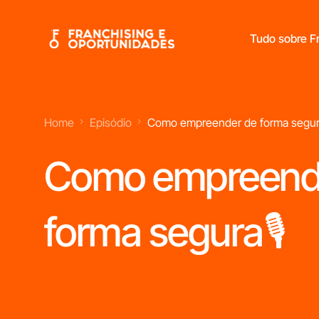
Tudo sobre Fr
Home
Episódio
Como empreender de forma segur
Franchisings Líderes No Mercado Português
Como empreend
forma segura🎙