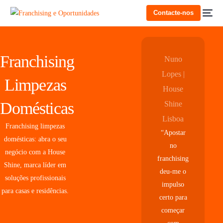
Contacte-nos
Franchising
Nuno
Lopes |
Limpezas
House
Domésticas
Shine
Lisboa
Franchising limpezas
“Apostar
domésticas: abra o seu
no
negócio com a House
franchising
Shine, marca líder em
deu-me o
soluções profissionais
impulso
para casas e residências.
certo para
começar