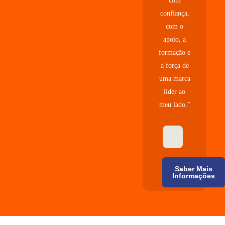
com
confiança,
com o
apoio, a
formação e
a força de
uma marca
líder ao
meu lado.”
Saber Mais
Informações