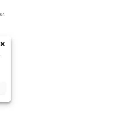
er.
r