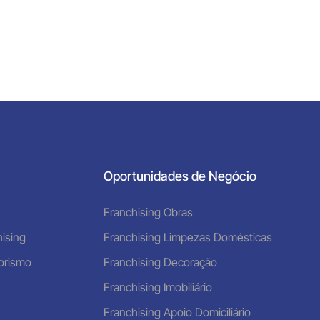
Oportunidades de Negócio
Franchising Obras
ising
Franchising Limpezas Domésticas
orismo
Franchising Decoração
Franchising Imobiliário
Franchising Apoio Domiciliário