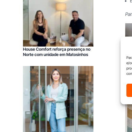
E
Par
Franchising Limpezas Comercia
House Comfort reforça presença no
Norte com unidade em Matosinhos
Par
e/o
pro
con