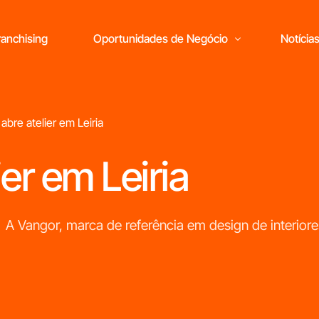
anchising
Oportunidades de Negócio
Notícia
abre atelier em Leiria
ier em Leiria
Está pronto
para abrir o seu
próprio negócio?
a A Vangor, marca de referência em design de interiore
M
r
c