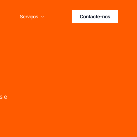
Contacte-nos
s
Serviços
Formação Franchising
Consultoria em Franchising
s e
ais do que marcas,
esultados
omprovados