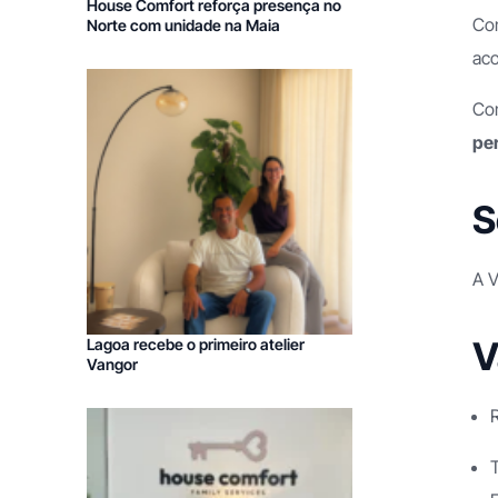
Franchising Obras
House Comfort reforça presença no
Com
Norte com unidade na Maia
Franchising Decoração
aco
Com
per
S
A V
V
Lagoa recebe o primeiro atelier
Vangor
R
T