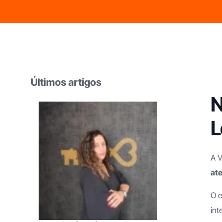
Franchising Limpezas Domésticas
Franchising Apoio
Domiciliário
Últimos artigos
N
Franchising Imobiliário
L
A V
ate
O e
int