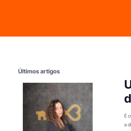
Franchising Limpezas Domésticas
Franchising Apoio
Domiciliário
Franchising Imobiliário
Últimos artigos
Franchising Obras
U
d
É 
a d