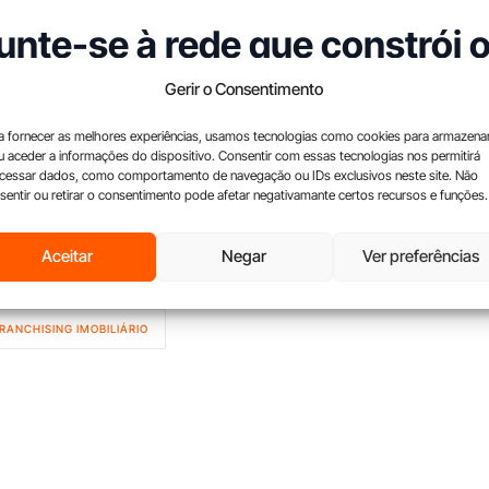
unte-se à rede que constrói o
eabilitação em Portugal
Gerir o Consentimento
a fornecer as melhores experiências, usamos tecnologias como cookies para armazena
elo de Excelência 2025,
confirma que o franchising
Urban Obr
u aceder a informações do dispositivo. Consentir com essas tecnologias nos permitirá
cessar dados, como comportamento de navegação ou IDs exclusivos neste site. Não
reendedores que valorizam a qualidade, a inovação e o cresci
sentir ou retirar o consentimento pode afetar negativamante certos recursos e funções.
Saiba mais sobre como ser franqueado:
Aceitar
Negar
Ver preferências
ps://urbanobras.pt/franchising/
RANCHISING IMOBILIÁRIO