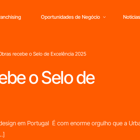
anchising
Oportunidades de Negócio
Notícia
Obras recebe o Selo de Excelência 2025
ebe o Selo de
Está pronto
para abrir o seu
próprio negócio?
M
e design em Portugal É com enorme orgulho que a Urb
r
…]
c