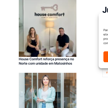
J
r
Par
O
S
e/o
pro
emp
con
htt
House Comfort reforça presença no
Norte com unidade em Matosinhos
F