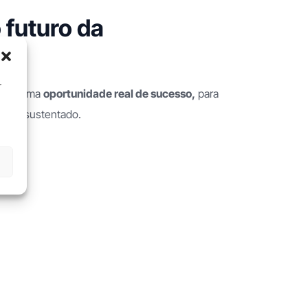
 futuro da
r
as
é uma
oportunidade real de sucesso,
para
mento sustentado.