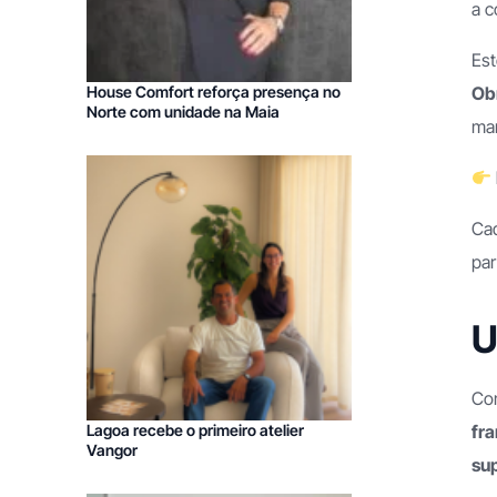
a c
Franchising Decoração
Franchising Limpezas Comercia
Est
House Comfort reforça presença no
Ob
Norte com unidade na Maia
mar
Cad
par
U
Com
Lagoa recebe o primeiro atelier
fra
Vangor
su