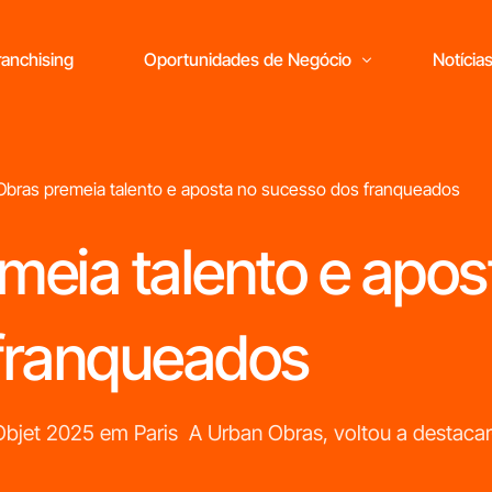
anchising
Oportunidades de Negócio
Notícia
Obras premeia talento e aposta no sucesso dos franqueados
meia talento e apos
Está pronto
para abrir o seu
oio
franqueados
próprio negócio?
M
ras
Objet 2025 em Paris A Urban Obras, voltou a destacar
r
c