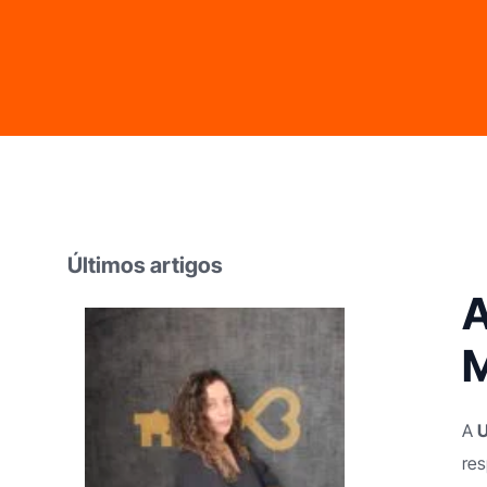
Franchising
Limpezas
Franchising
Comerciais
Decoração
Últimos artigos
A
M
A
U
res