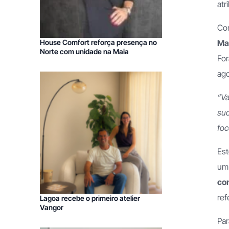
atr
Com
House Comfort reforça presença no
Ma
Norte com unidade na Maia
For
ago
“Va
suc
foc
Est
u
con
ref
Lagoa recebe o primeiro atelier
Vangor
Par