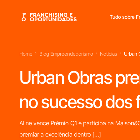
Tudo sobre Fr
Home
Blog Empreendedorismo
Notícias
Urban 
Franchisings Líderes No Mercado Português
Urban Obras pre
Franchising
Franchising Ap
no sucesso dos 
Limpezas
Domiciliário
Domésticas
Franchising Ob
Aline vence Prémio Q1 e participa na Maison&
Franchising
premiar a excelência dentro […]
Imobiliário