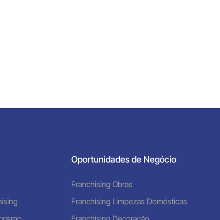
Oportunidades de Negócio
Franchising Obras
ising
Franchising Limpezas Domésticas
orismo
Franchising Decoração