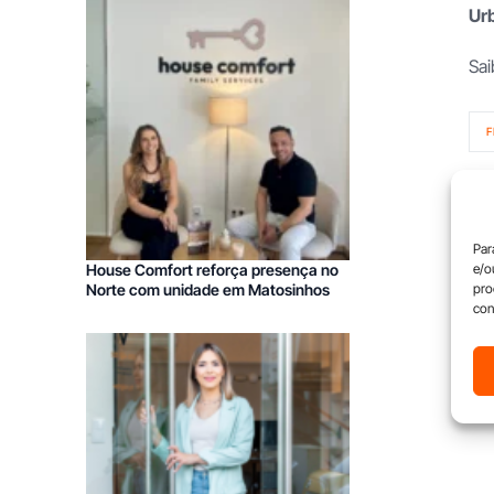
Ur
Sai
F
Par
e/o
House Comfort reforça presença no
pro
Norte com unidade em Matosinhos
con