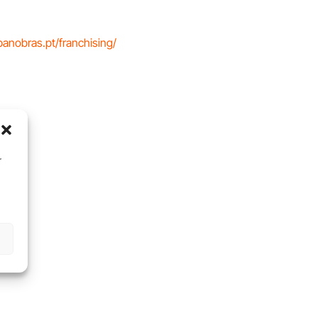
anobras.pt/franchising/
r