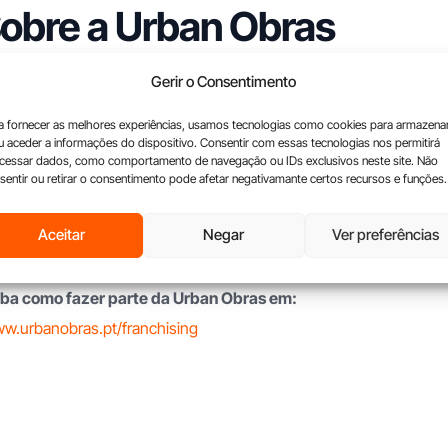
obre a Urban Obras
Gerir o Consentimento
rban Obras, é uma rede nacional de ateliers franqueados que at
ecialistas em todo o tipo de obras, remodelações, reabilitações 
a fornecer as melhores experiências, usamos tecnologias como cookies para armazena
u aceder a informações do dispositivo. Consentir com essas tecnologias nos permitirá
 o apoio de equipas profissionais altamente especializados, a
cessar dados, como comportamento de navegação ou IDs exclusivos neste site. Não
sentir ou retirar o consentimento pode afetar negativamante certos recursos e funções.
ências inovadoras e integradas, distinguindo-se pelo atendime
lusividade, criatividade e profissionalismo. Para mais informaçõe
Aceitar
Negar
Ver preferências
an Obras e nas redes sociais
ba como fazer parte da Urban Obras em:
w.urbanobras.pt/franchising