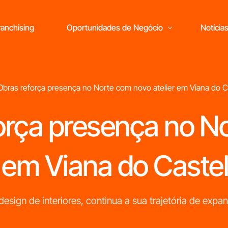
anchising
Oportunidades de Negócio
Notícia
Obras reforça presença no Norte com novo atelier em Viana do C
orça presença no N
Está pronto
para abrir o seu
próprio negócio?
 em Viana do Caste
M
design de interiores, continua a sua trajetória de exp
r
c