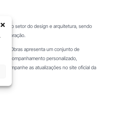
uam no setor do design e arquitetura, sendo
e decoração.
r
 Urban Obras apresenta um conjunto de
nto e acompanhamento personalizado,
s, acompanhe as atualizações no site oficial da