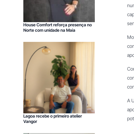
num
Franchising Decoração
cap
Franchising Limpezas Comercia
ser
House Comfort reforça presença no
Norte com unidade na Maia
Mot
com
apo
Com
com
con
A U
apo
Lagoa recebe o primeiro atelier
pot
Vangor