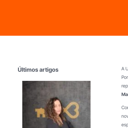
Franchising Limpezas Domésticas
Franchising Apoio
Domiciliário
A U
Franchising Imobiliário
Últimos artigos
Franchising Obras
Por
rep
Ma
Com
nov
esp