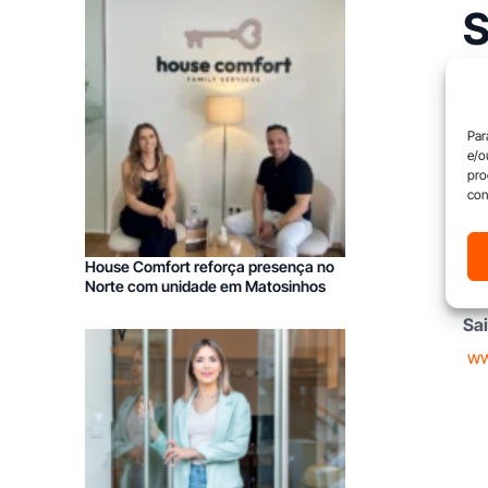
S
A U
esp
Par
e/o
Com
pro
con
val
exc
House Comfort reforça presença no
Urb
Norte com unidade em Matosinhos
Sai
ww