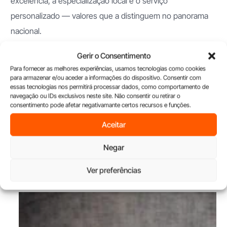
excelência, a especialização local e o serviço
personalizado — valores que a distinguem no panorama
nacional.
Porque cada casa tem uma história. E cada cliente merece
Gerir o Consentimento
o melhor capítulo.
Para fornecer as melhores experiências, usamos tecnologias como cookies
para armazenar e/ou aceder a informações do dispositivo. Consentir com
Conheça mais sobre a UNU em
UNU.pt
essas tecnologias nos permitirá processar dados, como comportamento de
navegação ou IDs exclusivos neste site. Não consentir ou retirar o
consentimento pode afetar negativamante certos recursos e funções.
FRANCHISING IMOBILIÁRIO
Aceitar
Negar
Ver preferências
Últimos artigos