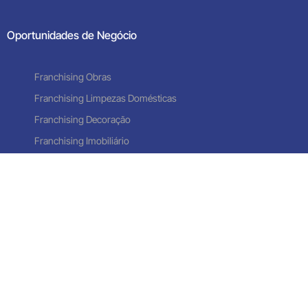
Oportunidades de Negócio
Franchising Obras
Franchising Limpezas Domésticas
Contacte-nos
Franchising Decoração
Franchising Imobiliário
Franchising Apoio Domiciliário
Franchising Limpeza Comercial
Links úteis
Política de privacidade
Termos e condições