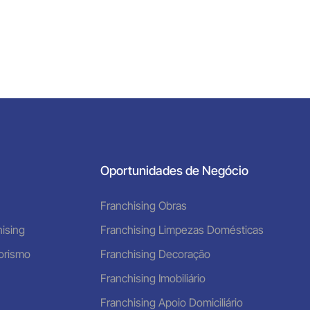
Oportunidades de Negócio
Franchising Obras
ising
Franchising Limpezas Domésticas
orismo
Franchising Decoração
Franchising Imobiliário
Franchising Apoio Domiciliário