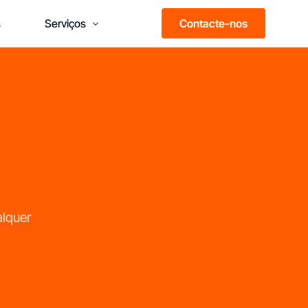
Contacte-nos
s
Serviços
Formação Franchising
Consultoria em Franchising
alquer
ais do que marcas,
esultados
omprovados