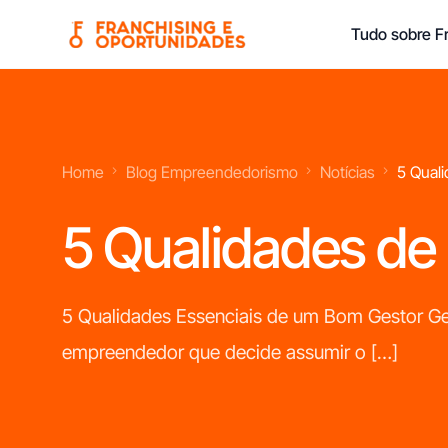
Tudo sobre Fr
Franchisings Líderes No Mercado Português
Home
Blog Empreendedorismo
Notícias
5 Qual
5 Qualidades de
Franchising
Franchising Ap
Limpezas
Domiciliário
Domésticas
5 Qualidades Essenciais de um Bom Gestor Ger
Franchising Ob
empreendedor que decide assumir o […]
Franchising
Imobiliário
Franchising
Limpezas