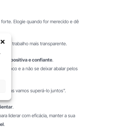
 forte. Elogie quando for merecido e dê
te de trabalho mais transparente.
r
ura positiva e confiante
.
r o foco e a não se deixar abalar pelos
io, mas vamos superá-lo juntos”.
rientar
.
ra liderar com eficácia, manter a sua
el
.