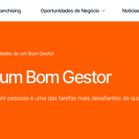
anchising
Oportunidades de Negócio
Notícia
idades de um Bom Gestor
 um Bom Gestor
Está pronto
para abrir o seu
oio
próprio negócio?
ir pessoas é uma das tarefas mais desafiantes de qu
M
ras
r
c