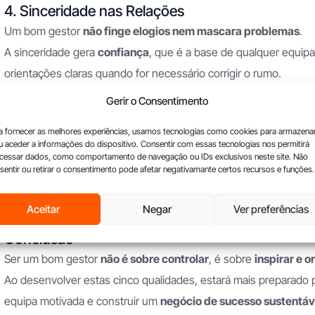
4. Sinceridade nas Relações
Um bom gestor
não finge elogios nem mascara problemas
.
A sinceridade gera
confiança
, que é a base de qualquer equipa
orientações claras quando for necessário corrigir o rumo.
Gerir o Consentimento
Resultado:
Ganha o respeito da equipa e constrói um ambien
5. Atitude Positiva e Inspiradora
a fornecer as melhores experiências, usamos tecnologias como cookies para armazena
Mesmo nos momentos difíceis, o bom gestor
mantém uma post
u aceder a informações do dispositivo. Consentir com essas tecnologias nos permitirá
cessar dados, como comportamento de navegação ou IDs exclusivos neste site. Não
Sabe motivar e transmitir serenidade, ajudando a equipa a mante
sentir ou retirar o consentimento pode afetar negativamante certos recursos e funções.
obstáculos.
Aceitar
Negar
Ver preferências
Exemplo:
Troque o “isto vai correr mal” por “temos um desaf
Conclusão
Ser um bom gestor
não é sobre controlar
, é sobre
inspirar e o
Ao desenvolver estas cinco qualidades, estará mais preparado pa
equipa motivada e construir um
negócio de sucesso sustentáv