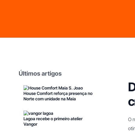
Últimos artigos
D
House Comfort reforça presença no
c
Norte com unidade na Maia
Franchising Limpezas Domésticas
Franchising Apoio
Domiciliário
Lagoa recebe o primeiro atelier
O n
Vangor
oti