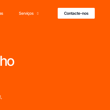
Contacte-nos
as
Serviços
Formação Franchising
Consultoria em Franchising
nho
ais do que marcas,
t,
esultados
omprovados