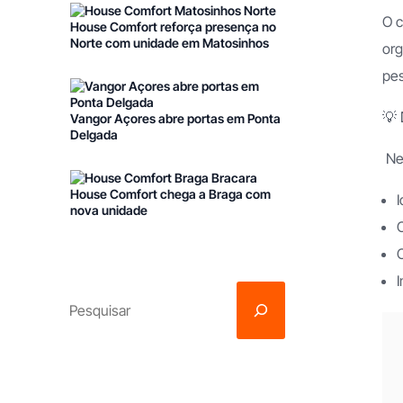
O c
House Comfort reforça presença no
Norte com unidade em Matosinhos
org
pes
💡 
Vangor Açores abre portas em Ponta
Delgada
Nes
House Comfort chega a Braga com
I
nova unidade
C
O
I
Franchising Imobiliário
Franchising Obras