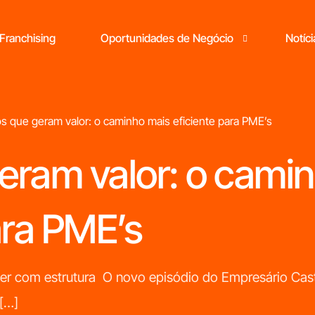
Franchising
Oportunidades de Negócio
Notíci
s que geram valor: o caminho mais eficiente para PME’s
eram valor: o cami
Está pronto
para abrir o seu
próprio negócio?
ara PME’s
M
cer com estrutura O novo episódio do Empresário Cas
r
[…]
c