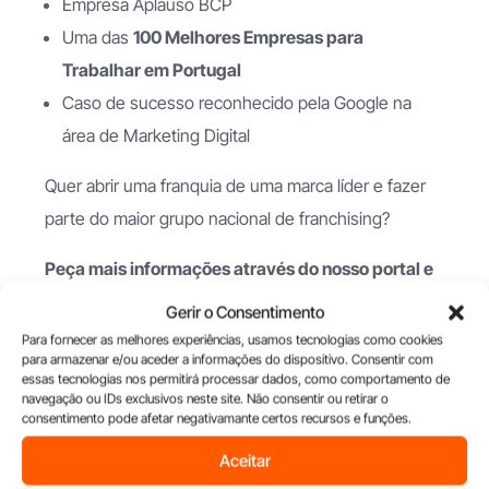
Empresa Aplauso BCP
Uma das
100 Melhores Empresas para
Trabalhar em Portugal
Caso de sucesso reconhecido pela Google na
área de Marketing Digital
Quer abrir uma franquia de uma marca líder e fazer
parte do maior grupo nacional de franchising?
Peça mais informações através do nosso portal e
descubra as oportunidades que o grupo NBRAND
Gerir o Consentimento
tem para si.
Para fornecer as melhores experiências, usamos tecnologias como cookies
para armazenar e/ou aceder a informações do dispositivo. Consentir com
essas tecnologias nos permitirá processar dados, como comportamento de
navegação ou IDs exclusivos neste site. Não consentir ou retirar o
Saber Mais Informações
consentimento pode afetar negativamante certos recursos e funções.
Aceitar