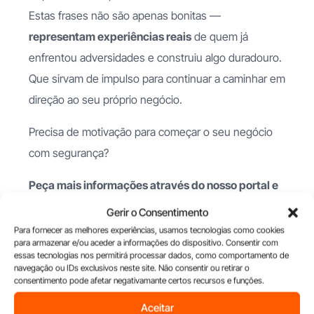
Estas frases não são apenas bonitas —
representam experiências reais
de quem já
enfrentou adversidades e construiu algo duradouro.
Que sirvam de impulso para continuar a caminhar em
direção ao seu próprio negócio.
Precisa de motivação para começar o seu negócio
com segurança?
Peça mais informações através do nosso portal e
descubra como dar o primeiro passo com apoio e
Gerir o Consentimento
confiança.
Para fornecer as melhores experiências, usamos tecnologias como cookies
para armazenar e/ou aceder a informações do dispositivo. Consentir com
essas tecnologias nos permitirá processar dados, como comportamento de
navegação ou IDs exclusivos neste site. Não consentir ou retirar o
Saber Mais Informações
consentimento pode afetar negativamante certos recursos e funções.
Aceitar