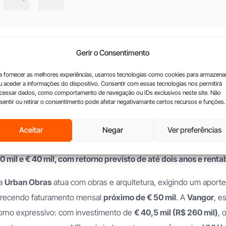
is
re os modelos de negócio oferecidos pelo Grupo NBrand, desta
Gerir o Consentimento
peza doméstica profissional, também presente no Brasil.
Com 100
cial gira em torno de € 35 mil (R$ 224,7 mil), com retorno ent
a fornecer as melhores experiências, usamos tecnologias como cookies para armazena
u aceder a informações do dispositivo. Consentir com essas tecnologias nos permitirá
imado de € 14 mil (R$ 89 mil).
cessar dados, como comportamento de navegação ou IDs exclusivos neste site. Não
sentir ou retirar o consentimento pode afetar negativamante certos recursos e funções.
ra aposta recente é a
House Comfort
, nova franquia de apoio 
egral de idosos. Um mercado em franca expansão em Portugal, 
Aceitar
Negar
Ver preferências
mada por pessoas com 65 anos ou mais, e escassez de serviços 
0 mil e € 40 mil, com retorno previsto de até dois anos e ren
 a
Urban Obras
atua com obras e arquitetura, exigindo um aporte i
erecendo faturamento mensal
próximo de € 50 mil
. A
Vangor
, e
orno expressivo: com investimento de
€ 40,5 mil (R$ 260 mil)
, 