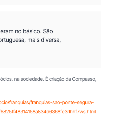
 param no básico. São
rtuguesa, mais diversa,
ócios, na sociedade. É criação da Compasso,
cio/franquias/franquias-sao-ponte-segura-
cf6825ff48314158a834d6368fe3rlhhf7ws.html