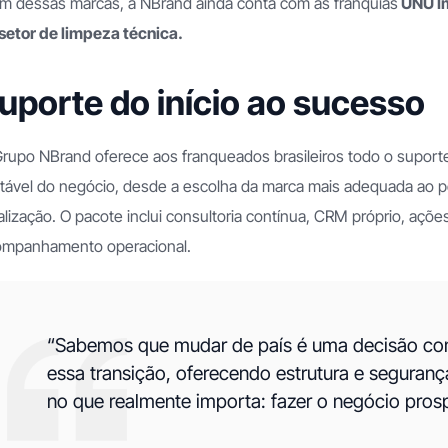
m dessas marcas, a NBrand ainda conta com as franquias
UNU Im
setor de limpeza técnica.
uporte do início ao sucesso
rupo NBrand oferece aos franqueados brasileiros todo o suport
tável do negócio, desde a escolha da marca mais adequada ao perf
alização. O pacote inclui consultoria contínua, CRM próprio, açõe
ompanhamento operacional.
“Sabemos que mudar de país é uma decisão comp
essa transição, oferecendo estrutura e seguran
no que realmente importa: fazer o negócio pros