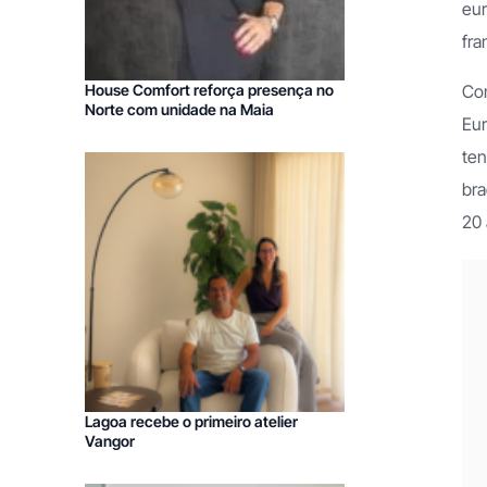
eu
fra
House Comfort reforça presença no
Com
Norte com unidade na Maia
Eur
ten
bra
20 
Franchising Imobiliário
Franchising Obras
Lagoa recebe o primeiro atelier
Vangor