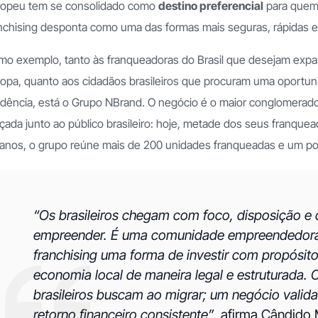
ropeu tem se consolidado como
destino preferencial
para que
nchising desponta como uma das formas mais seguras, rápidas e 
o exemplo, tanto às franqueadoras do Brasil que desejam expand
opa, quanto aos cidadãos brasileiros que procuram uma oportu
dência, está o Grupo NBrand. O negócio é o maior conglomerado
çada junto ao público brasileiro: hoje, metade dos seus franquea
anos, o grupo reúne mais de 200 unidades franqueadas e um po
“Os brasileiros chegam com foco, disposição e
empreender. É uma comunidade empreendedora 
franchising uma forma de investir com propósito,
economia local de maneira legal e estruturada. 
brasileiros buscam ao migrar; um negócio vali
retorno financeiro consistente”
, afirma Cândido