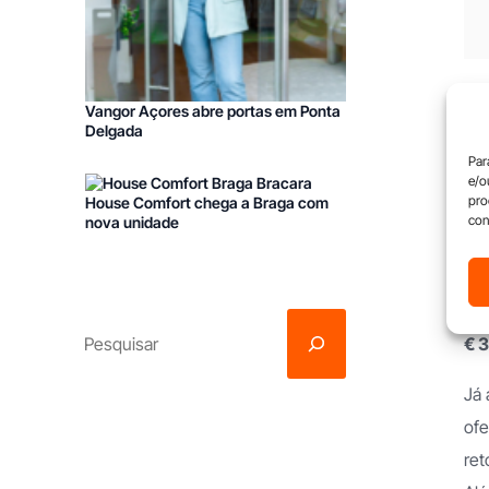
Franchising Limpezas Comercia
Ent
Vangor Açores abre portas em Ponta
lim
Delgada
ini
Par
e/o
est
pro
House Comfort chega a Braga com
con
nova unidade
Out
int
for
€ 3
Já
of
ret