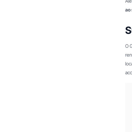
Alé
ao 
S
O G
ren
loc
ac