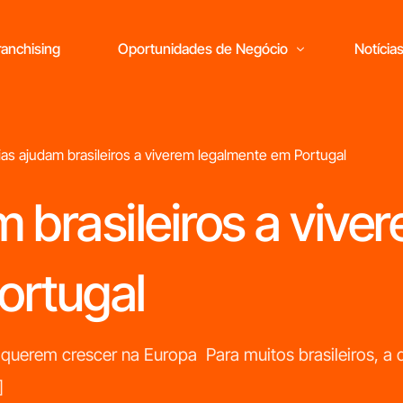
anchising
Oportunidades de Negócio
Notícia
as ajudam brasileiros a viverem legalmente em Portugal
 brasileiros a vive
Está pronto
para abrir o seu
próprio negócio?
ortugal
M
 querem crescer na Europa Para muitos brasileiros, a 
r
]
c