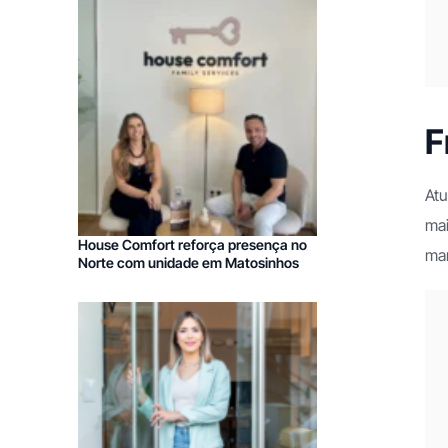
F
Atu
mai
House Comfort reforça presença no
mar
Norte com unidade em Matosinhos
Franchising Decoração