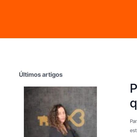
Últimos artigos
P
q
Franchising Limpezas Domésticas
Franchising Apoio
Domiciliário
Par
est