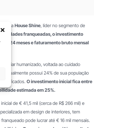
ca-se a
House Shine
, líder no segmento de
 unidades franqueadas, o investimento
re 18 e 24 meses e faturamento bruto mensal
r
domiciliar humanizado, voltada ao cuidado
que atualmente possui 24% de sua população
qualificados.
O investimento inicial fica entre
tabilidade estimada em 25%.
nicial de € 41,5 mil (cerca de R$ 266 mil) e
specializada em design de interiores, tem
o franqueado pode lucrar até € 16 mil mensais.