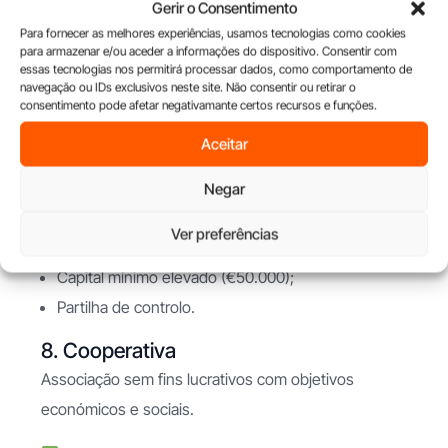
(responsáveis pela gestão) e comanditários (apenas
Gerir o Consentimento
investem).
Para fornecer as melhores experiências, usamos tecnologias como cookies
para armazenar e/ou aceder a informações do dispositivo. Consentir com
essas tecnologias nos permitirá processar dados, como comportamento de
Vantagens:
navegação ou IDs exclusivos neste site. Não consentir ou retirar o
consentimento pode afetar negativamante certos recursos e funções.
Diferenciação clara de papéis;
Aceitar
Responsabilidade limitada para comanditários.
Negar
Desvantagens:
Ver preferências
Complexidade na gestão e criação;
Capital mínimo elevado (€50.000);
Partilha de controlo.
8. Cooperativa
Associação sem fins lucrativos com objetivos
económicos e sociais.