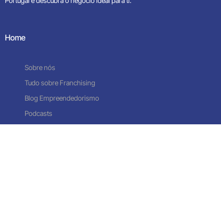
Portugal e descubra o negócio ideal para ti.
Home
Sobre nós
Tudo sobre Franchising
Contacte-nos
Blog Empreendedorismo
Podcasts
Oportunidades de Negócio
Franchising Obras
Franchising Limpezas Domésticas
Franchising Decoração