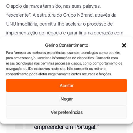
O apoio da marca tem sido, nas suas palavras,
“excelente”. A estrutura do Grupo NBrand, através da
UNU Imobiliária, permitiu-lhe acelerar o processo de
implementação do negócio e garantir uma operação com
credibilidade desde o primeiro dia.
Gerir o Consentimento
Para fornecer as melhores experiências, usamos tecnologias como cookies
A mensagem que deixa a outros emigrantes portugueses
para armazenar e/ou aceder a informações do dispositivo. Consentir com
essas tecnologias nos permitirá processar dados, como comportamento de
é clara e direta:
navegação ou IDs exclusivos neste site. Não consentir ou retirar o
consentimento pode afetar negativamante certos recursos e funções.
Aceitar
“Confiem. O regresso é sempre
Negar
muito mais fácil do que a
partida. E o franchising é, sem
Ver preferências
dúvida, uma porta segura para
empreender em Portugal.”