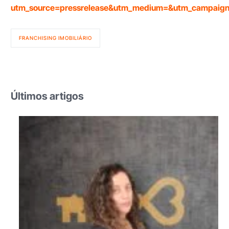
utm_source=pressrelease&utm_medium=&utm_campai
FRANCHISING IMOBILIÁRIO
Últimos artigos