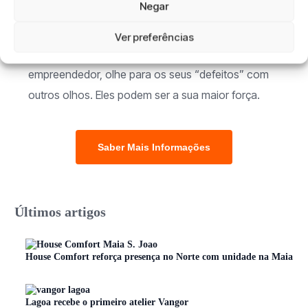
extraordinário.
Negar
Por isso, da próxima vez que questionar se tem o
Ver preferências
que é preciso para ter sucesso como
empreendedor, olhe para os seus “defeitos” com
outros olhos. Eles podem ser a sua maior força.
Saber Mais Informações
Últimos artigos
House Comfort reforça presença no Norte com unidade na Maia
Lagoa recebe o primeiro atelier Vangor