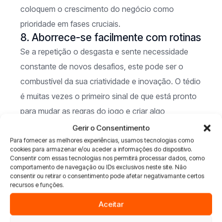
coloquem o crescimento do negócio como
prioridade em fases cruciais.
8. Aborrece-se facilmente com rotinas
Se a repetição o desgasta e sente necessidade
constante de novos desafios, este pode ser o
combustível da sua criatividade e inovação. O tédio
é muitas vezes o primeiro sinal de que está pronto
para mudar as regras do jogo e criar algo
disruptivo.
Gerir o Consentimento
Para fornecer as melhores experiências, usamos tecnologias como
A sociedade tende a valorizar o perfil “certinho”,
cookies para armazenar e/ou aceder a informações do dispositivo.
Consentir com essas tecnologias nos permitirá processar dados, como
mas a realidade do empreendedorismo é bem
comportamento de navegação ou IDs exclusivos neste site. Não
consentir ou retirar o consentimento pode afetar negativamante certos
diferente. Se sempre se sentiu um pouco “fora da
recursos e funções.
caixa”, isso pode não ser um problema — pode ser
Aceitar
exatamente o que precisa para construir algo