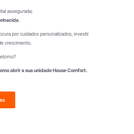
ital assegurada;
conhecida
.
ura por cuidados personalizados, investir
de crescimento.
retorno?
como abrir a sua unidade House Comfort.
ões