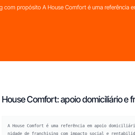
ing com propósito A House Comfort é uma referência 
House Comfort: apoio domiciliário e 
A House Comfort é uma referência em apoio domiciliár
nidade de franchising com impacto social e rentabili