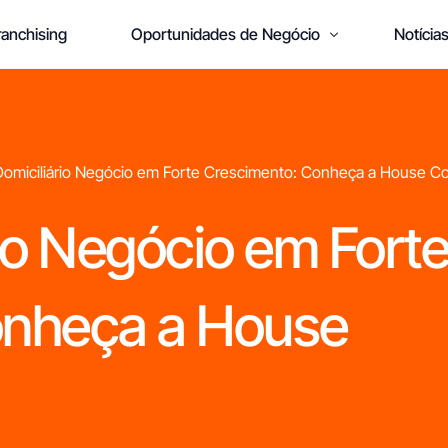
anchising
Oportunidades de Negócio
Notícia
Domiciliário Negócio em Forte Crescimento: Conheça a House C
Está pronto
para abrir o seu
io Negócio em Fort
próprio negócio?
onheça a House
M
r
c