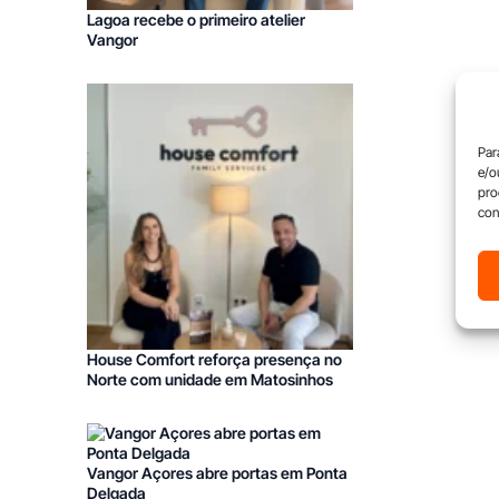
Lagoa recebe o primeiro atelier
Vangor
Par
e/o
pro
con
Franchising Decoração
House Comfort reforça presença no
Norte com unidade em Matosinhos
Vangor Açores abre portas em Ponta
Delgada