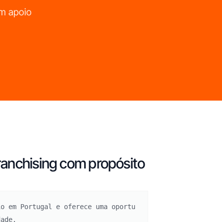
em apoio
franchising com propósito
io em Portugal e oferece uma oportu
dade.