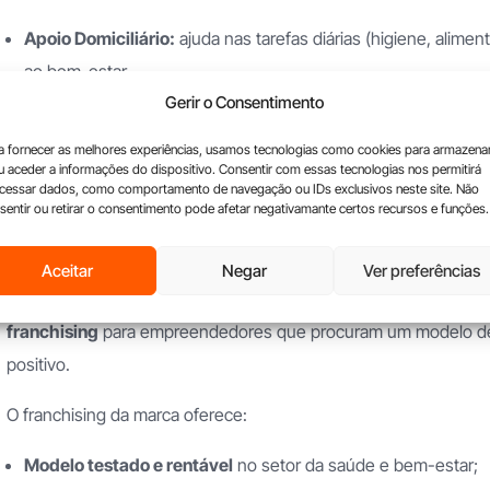
Apoio Domiciliário:
ajuda nas tarefas diárias (higiene, alime
ao bem-estar.
Gerir o Consentimento
Cuidados de Enfermagem:
administração de tratamentos e
lar.
a fornecer as melhores experiências, usamos tecnologias como cookies para armazena
Manutenção do Lar:
pequenas reparações e obras de adapta
u aceder a informações do dispositivo. Consentir com essas tecnologias nos permitirá
cessar dados, como comportamento de navegação ou IDs exclusivos neste site. Não
funcionalidade da habitação.
sentir ou retirar o consentimento pode afetar negativamante certos recursos e funções.
Um negócio com impacto e re
Aceitar
Negar
Ver preferências
Além de ser referência no setor, a House Comfort represent
franchising
para empreendedores que procuram um modelo de 
positivo.
O franchising da marca oferece:
Modelo testado e rentável
no setor da saúde e bem-estar;