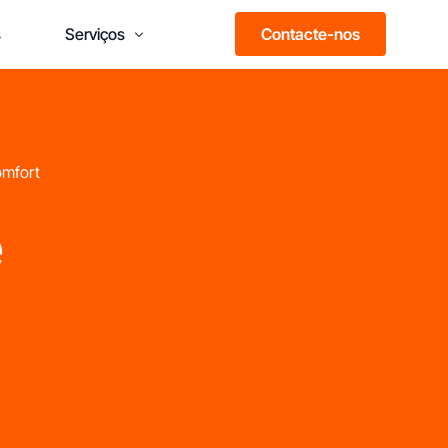
Contacte-nos
s
Serviços
Formação Franchising
Consultoria em Franchising
omfort
e
ais do que marcas,
esultados
omprovados