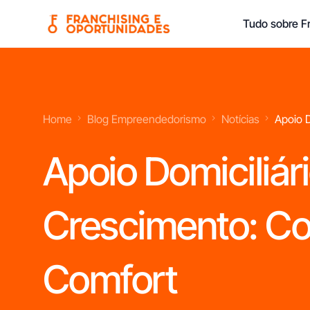
Tudo sobre Fr
Franchisings Líderes No Mercado Português
Home
Blog Empreendedorismo
Notícias
Apoio 
Apoio Domiciliár
Crescimento: C
Comfort