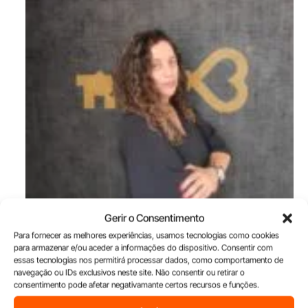
Gerir o Consentimento
Para fornecer as melhores experiências, usamos tecnologias como cookies
House Comfort reforça presença no Norte com unidade na
para armazenar e/ou aceder a informações do dispositivo. Consentir com
Maia
essas tecnologias nos permitirá processar dados, como comportamento de
navegação ou IDs exclusivos neste site. Não consentir ou retirar o
consentimento pode afetar negativamante certos recursos e funções.