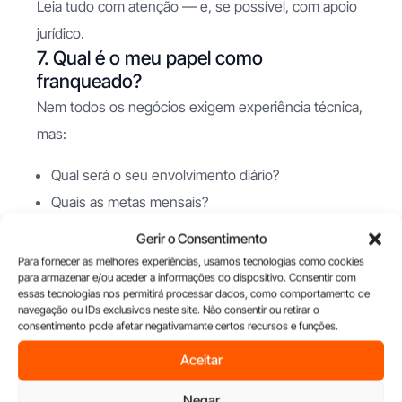
Leia tudo com atenção — e, se possível, com apoio
jurídico.
7. Qual é o meu papel como
franqueado?
Nem todos os negócios exigem experiência técnica,
mas:
Qual será o seu envolvimento diário?
Quais as metas mensais?
Qual o perfil ideal para o sucesso?
Gerir o Consentimento
Para fornecer as melhores experiências, usamos tecnologias como cookies
Alinhar expectativas desde o início
evita
para armazenar e/ou aceder a informações do dispositivo. Consentir com
essas tecnologias nos permitirá processar dados, como comportamento de
frustrações e aumenta as hipóteses de êxito.
navegação ou IDs exclusivos neste site. Não consentir ou retirar o
Quer saber mais sobre como escolher a franquia
consentimento pode afetar negativamante certos recursos e funções.
certa para o seu perfil?
Aceitar
Peça informações através do nosso portal e
Negar